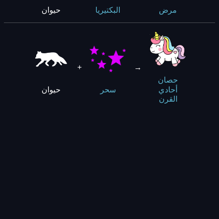
حيوان
مرض
البكتيريا
+
→
حصان
حيوان
أحادي
سحر
القرن