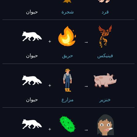
حيوان
قرد
شجرة
+
→
حيوان
فينيكس
حريق
+
→
حيوان
خنزير
مزارع
+
→