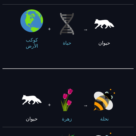
+
→
كوكب
حيوان
حياة
الأرض
+
→
حيوان
نحلة
زهرة