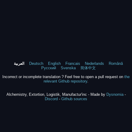
Română
Nederlands
Francais
English
Deutsch
العربية
Русский
Svenska
简体中文
Incorrect or incomplete translation ? Feel free to open a pull request on
the
relevant Github repository
.
Alchemistry, Extortion, Logistik, Manufactur'inc - Made by
Dysnomia
-
Discord
-
Github sources