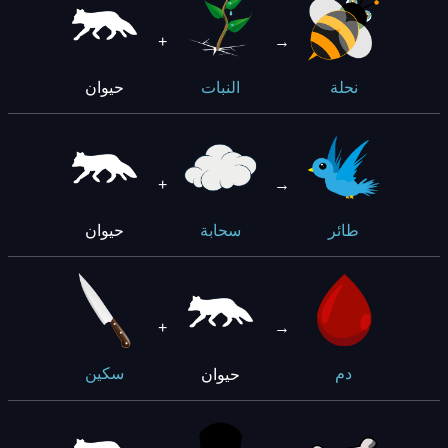
+
→
حيوان
نحلة
النبات
+
→
حيوان
طائر
سحابة
+
→
حيوان
دم
سكين