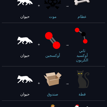
+
→
حيوان
عظام
موت
+
→
ثاني
حيوان
أوكسيد
أوكسجين
الكربون
+
→
حيوان
قطة
صندوق