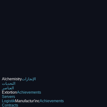
الإنجازات
Alchemistry
التحديات
العناصر
Extortion
Achievements
Servers
Logistik
Manufactur'inc
Achievements
Contracts