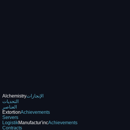
الإنجازات
Alchemistry
التحديات
العناصر
Extortion
Achievements
Servers
Logistik
Manufactur'inc
Achievements
Contracts