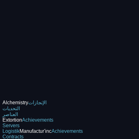
الإنجازات
Alchemistry
التحديات
العناصر
Extortion
Achievements
Servers
Logistik
Manufactur'inc
Achievements
Contracts