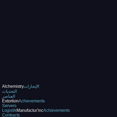
الإنجازات
Alchemistry
التحديات
العناصر
Extortion
Achievements
Servers
Logistik
Manufactur'inc
Achievements
Contracts