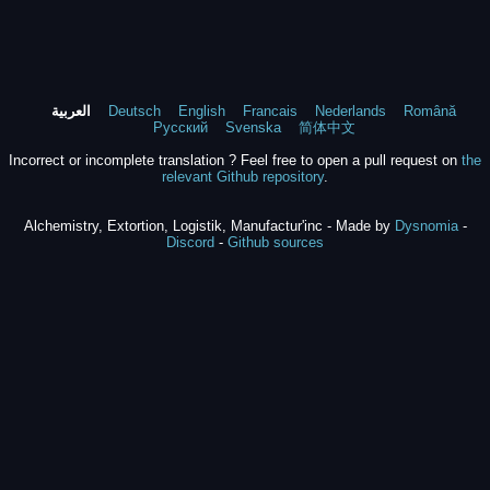
Română
Nederlands
Francais
English
Deutsch
العربية
Русский
Svenska
简体中文
Incorrect or incomplete translation ? Feel free to open a pull request on
the
relevant Github repository
.
Alchemistry, Extortion, Logistik, Manufactur'inc - Made by
Dysnomia
-
Discord
-
Github sources