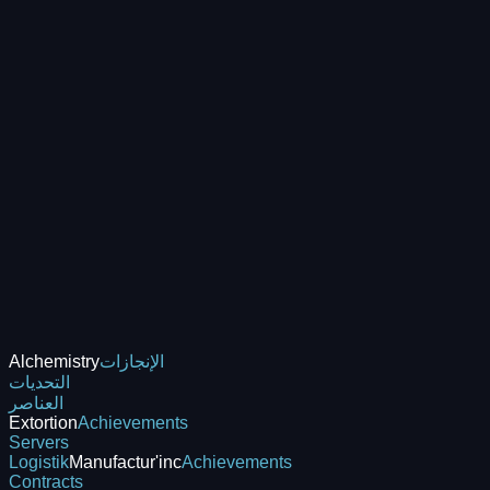
الإنجازات
Alchemistry
التحديات
العناصر
Extortion
Achievements
Servers
Logistik
Manufactur'inc
Achievements
Contracts