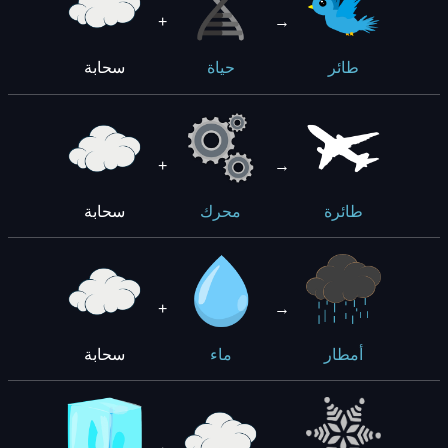
+
→
سحابة
طائر
حياة
+
→
سحابة
طائرة
محرك
+
→
سحابة
أمطار
ماء