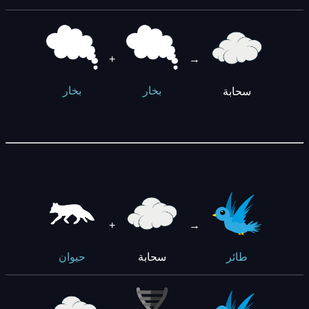
+
→
سحابة
بخار
بخار
+
→
سحابة
طائر
حيوان