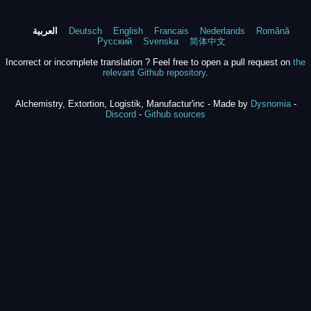
Română
Nederlands
Francais
English
Deutsch
العربية
Русский
Svenska
简体中文
Incorrect or incomplete translation ? Feel free to open a pull request on
the
relevant Github repository
.
Alchemistry, Extortion, Logistik, Manufactur'inc - Made by
Dysnomia
-
Discord
-
Github sources