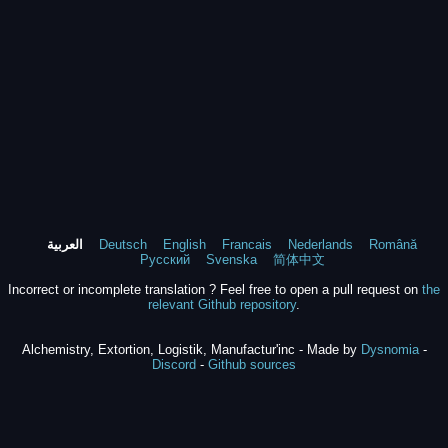
Română
Nederlands
Francais
English
Deutsch
العربية
Русский
Svenska
简体中文
Incorrect or incomplete translation ? Feel free to open a pull request on
the
relevant Github repository
.
Alchemistry, Extortion, Logistik, Manufactur'inc - Made by
Dysnomia
-
Discord
-
Github sources