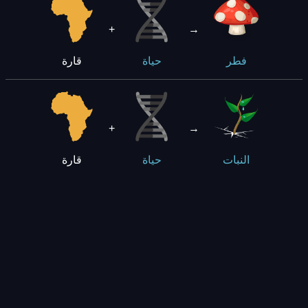
+
→
قارة
فطر
حياة
+
→
قارة
النبات
حياة