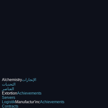
الإنجازات
Alchemistry
التحديات
العناصر
Extortion
Achievements
Servers
Logistik
Manufactur'inc
Achievements
Contracts