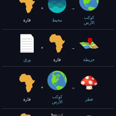
+
→
كوكب
قارة
محيط
الأرض
+
→
قارة
خريطة
ورق
+
→
كوكب
قارة
فطر
الأرض