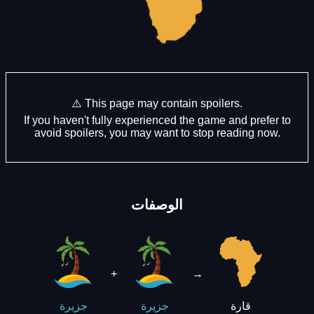
⚠️ This page may contain spoilers.
If you haven't fully experienced the game and prefer to
avoid spoilers, you may want to stop reading now.
الوصفات
+
→
قارة
جزيرة
جزيرة