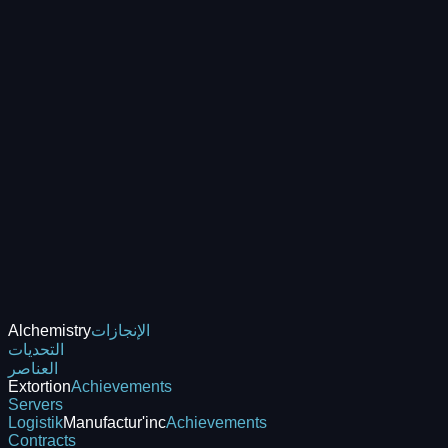
الإنجازات
Alchemistry
التحديات
العناصر
Extortion
Achievements
Servers
Logistik
Manufactur'inc
Achievements
Contracts