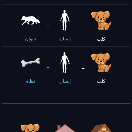
+
→
كلب
إنسان
حيوان
+
→
كلب
إنسان
عظام