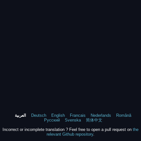
Română
Nederlands
Francais
English
Deutsch
العربية
Русский
Svenska
简体中文
Incorrect or incomplete translation ? Feel free to open a pull request on
the
relevant Github repository
.