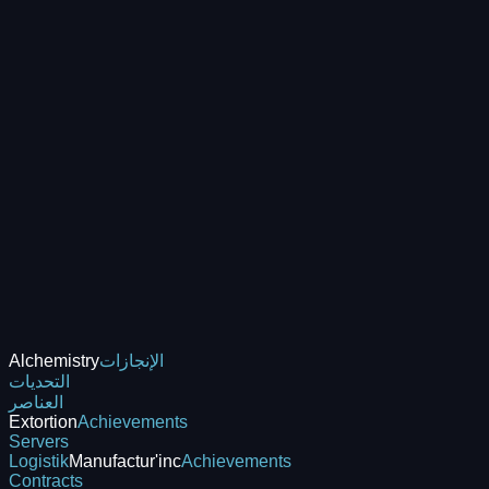
الإنجازات
Alchemistry
التحديات
العناصر
Extortion
Achievements
Servers
Logistik
Manufactur'inc
Achievements
Contracts