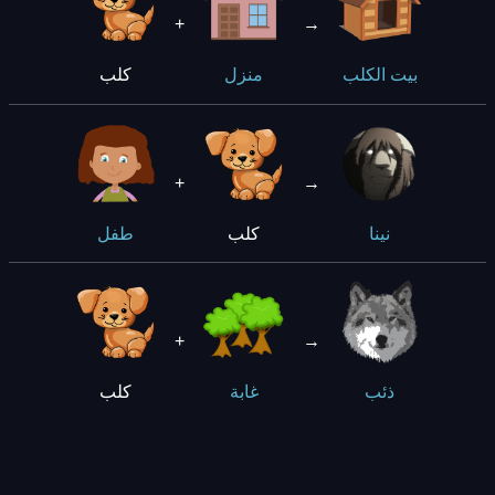
+
→
كلب
بيت الكلب
منزل
+
→
كلب
نينا
طفل
+
→
كلب
ذئب
غابة