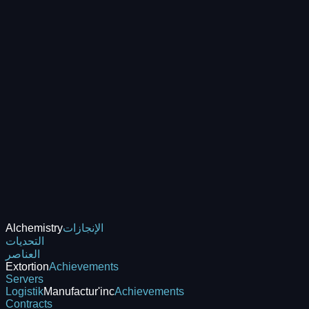
الإنجازات
Alchemistry
التحديات
العناصر
Extortion
Achievements
Servers
Logistik
Manufactur'inc
Achievements
Contracts