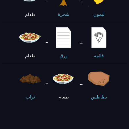
+
→
طعام
ليمون
شجرة
+
→
طعام
قائمة
ورق
+
→
طعام
بطاطس
تراب