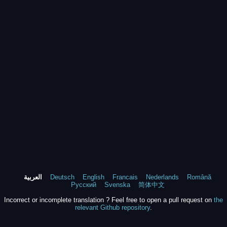
Română
Nederlands
Francais
English
Deutsch
العربية
Русский
Svenska
简体中文
Incorrect or incomplete translation ? Feel free to open a pull request on
the
relevant Github repository
.