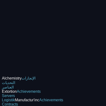
الإنجازات
Alchemistry
التحديات
العناصر
Extortion
Achievements
Servers
Logistik
Manufactur'inc
Achievements
Contracts