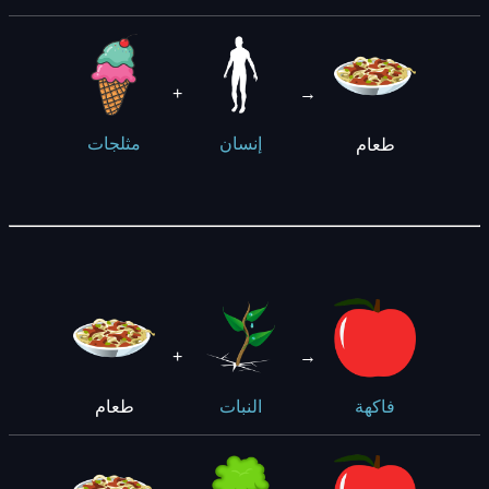
+
→
طعام
إنسان
مثلجات
+
→
طعام
فاكهة
النبات