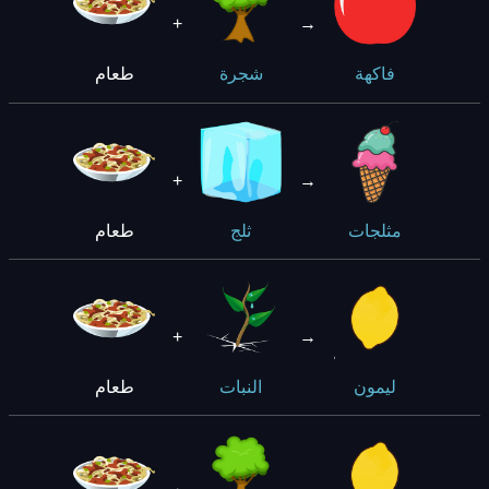
+
→
طعام
فاكهة
شجرة
+
→
طعام
مثلجات
ثلج
+
→
طعام
ليمون
النبات