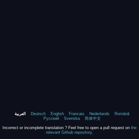
Română
Nederlands
Francais
English
Deutsch
العربية
Русский
Svenska
简体中文
Incorrect or incomplete translation ? Feel free to open a pull request on
the
relevant Github repository
.