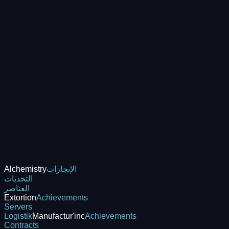
الإنجازات
Alchemistry
التحديات
العناصر
Extortion
Achievements
Servers
Logistik
Manufactur'inc
Achievements
Contracts