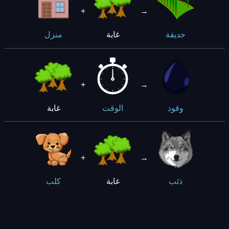
+
→
غابة
حديقة
منزل
+
→
غابة
وقود
الوقت
+
→
غابة
ذئب
كلب