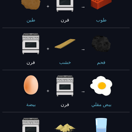
+
→
فرن
طوب
طين
+
→
فرن
فحم
خشب
+
→
فرن
بيض مقلي
بيضة