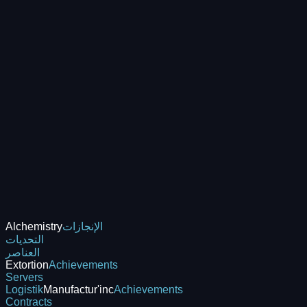
الإنجازات
Alchemistry
التحديات
العناصر
Extortion
Achievements
Servers
Logistik
Manufactur'inc
Achievements
Contracts