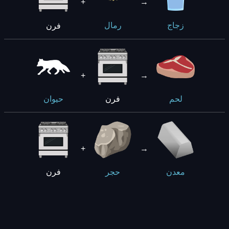
+
→
فرن
زجاج
رمال
+
→
فرن
لحم
حيوان
+
→
فرن
معدن
حجر