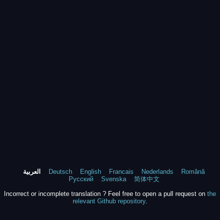
Română
Nederlands
Francais
English
Deutsch
العربية
Русский
Svenska
简体中文
Incorrect or incomplete translation ? Feel free to open a pull request on
the
relevant Github repository
.