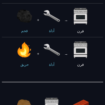
+
→
فرن
أداة
فحم
+
→
فرن
أداة
حريق