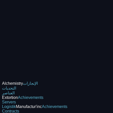
الإنجازات
Alchemistry
التحديات
العناصر
Extortion
Achievements
Servers
Logistik
Manufactur'inc
Achievements
Contracts