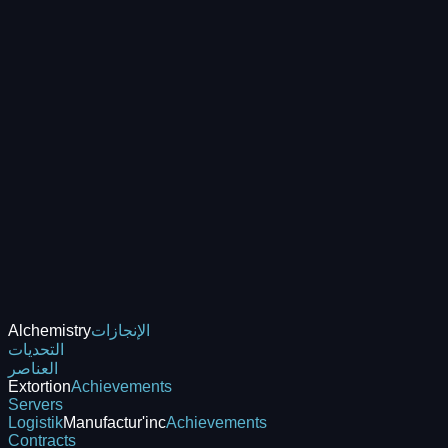
الإنجازات
Alchemistry
التحديات
العناصر
Extortion
Achievements
Servers
Logistik
Manufactur'inc
Achievements
Contracts