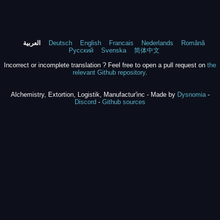
Română
Nederlands
Francais
English
Deutsch
العربية
Русский
Svenska
简体中文
Incorrect or incomplete translation ? Feel free to open a pull request on
the
relevant Github repository
.
Alchemistry, Extortion, Logistik, Manufactur'inc - Made by
Dysnomia
-
Discord
-
Github sources