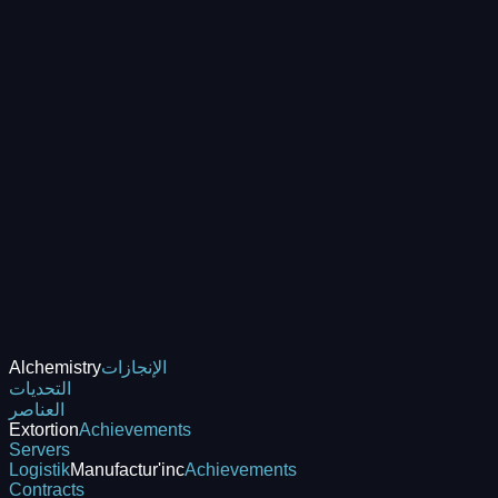
الإنجازات
Alchemistry
التحديات
العناصر
Extortion
Achievements
Servers
Logistik
Manufactur'inc
Achievements
Contracts