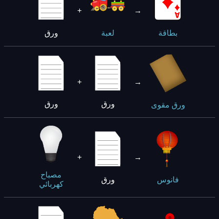
+
→
ورق
بطاقة
لعبة
+
→
ورق
ورق
ورق مقوى
+
→
مصباح
ورق
فانوس
كهربائي