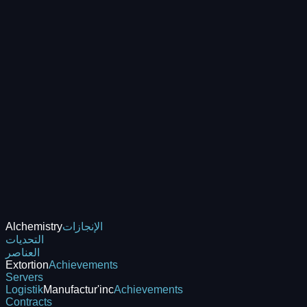
الإنجازات
Alchemistry
التحديات
العناصر
Extortion
Achievements
Servers
Logistik
Manufactur'inc
Achievements
Contracts