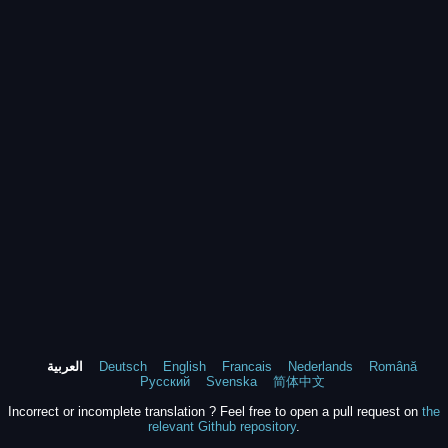
Română
Nederlands
Francais
English
Deutsch
العربية
Русский
Svenska
简体中文
Incorrect or incomplete translation ? Feel free to open a pull request on
the
relevant Github repository
.