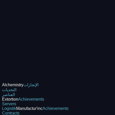
الإنجازات
Alchemistry
التحديات
العناصر
Extortion
Achievements
Servers
Logistik
Manufactur'inc
Achievements
Contracts