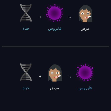
+
→
مرض
فايروس
حياة
+
→
مرض
فايروس
حياة