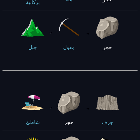
بركانية
+
→
حجر
مِعوَل
جبل
+
→
حجر
جرف
شاطئ