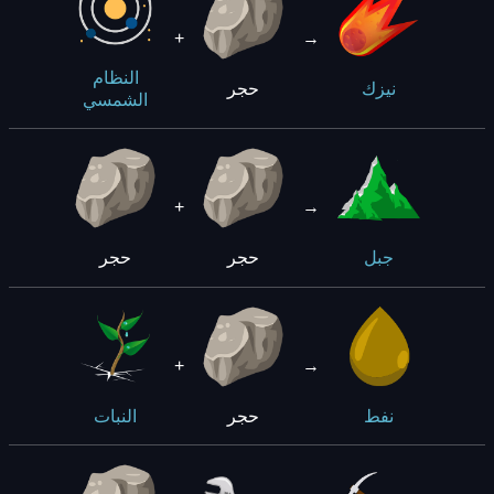
+
→
النظام
حجر
نيزك
الشمسي
+
→
حجر
حجر
جبل
+
→
حجر
نفط
النبات