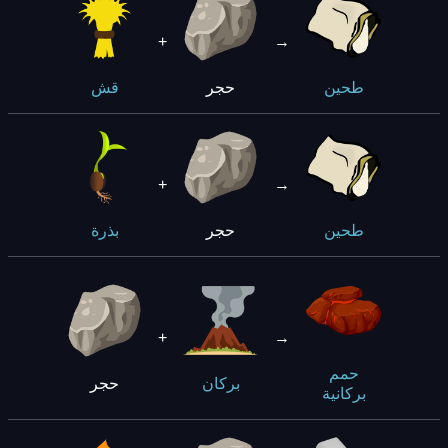
+
→
حجر
طحين
قش
+
→
حجر
طحين
بذرة
+
→
حمم
حجر
بركان
بركانية