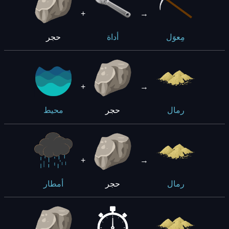
+
→
حجر
مِعوَل
أداة
+
→
حجر
رمال
محيط
+
→
حجر
رمال
أمطار