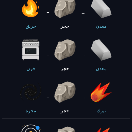
+
→
حجر
معدن
حريق
+
→
حجر
معدن
فرن
+
→
حجر
نيزك
مجرة