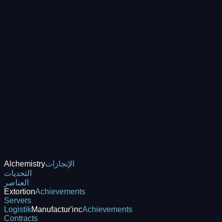
الإنجازات
Alchemistry
التحديات
العناصر
Extortion
Achievements
Servers
Logistik
Manufactur'inc
Achievements
Contracts