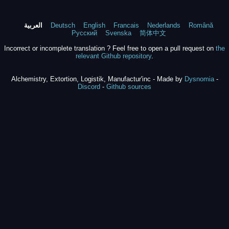
Română
Nederlands
Francais
English
Deutsch
العربية
Русский
Svenska
简体中文
Incorrect or incomplete translation ? Feel free to open a pull request on
the
relevant Github repository
.
Alchemistry, Extortion, Logistik, Manufactur'inc - Made by
Dysnomia
-
Discord
-
Github sources