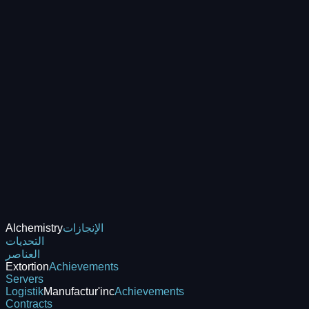
الإنجازات
Alchemistry
التحديات
العناصر
Extortion
Achievements
Servers
Logistik
Manufactur'inc
Achievements
Contracts