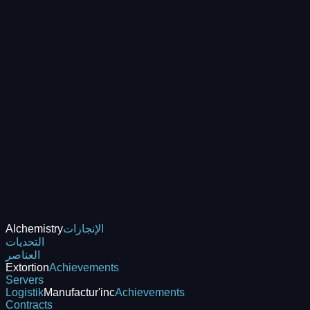
الإنجازات
Alchemistry
التحديات
العناصر
Extortion
Achievements
Servers
Logistik
Manufactur'inc
Achievements
Contracts