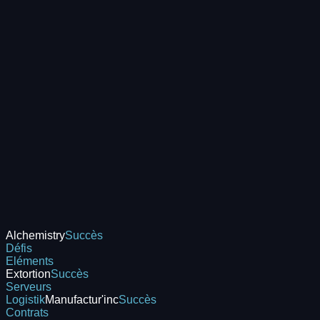
Alchemistry
Succès
Défis
Eléments
Extortion
Succès
Serveurs
Logistik
Manufactur'inc
Succès
Contrats