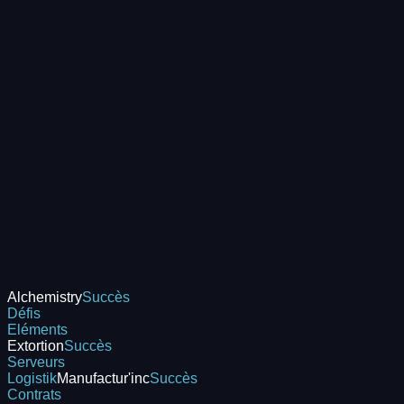
Alchemistry
Succès
Défis
Eléments
Extortion
Succès
Serveurs
Logistik
Manufactur'inc
Succès
Contrats