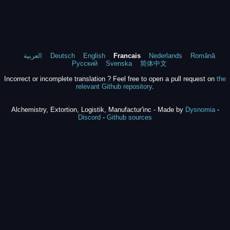
العربية
Deutsch
English
Francais
Nederlands
Română
Русский
Svenska
简体中文
Incorrect or incomplete translation ? Feel free to open a pull request on
the
relevant Github repository
.
Alchemistry, Extortion, Logistik, Manufactur'inc - Made by
Dysnomia
-
Discord
-
Github sources