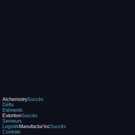
Alchemistry
Succès
Défis
Eléments
Extortion
Succès
Serveurs
Logistik
Manufactur'inc
Succès
Contrats