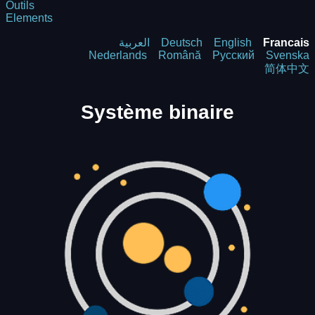
Outils
Elements
العربية
Deutsch
English
Francais
Nederlands
Română
Русский
Svenska
简体中文
Système binaire