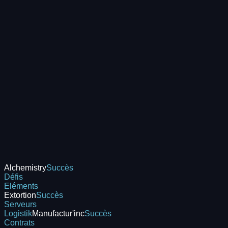
Alchemistry
Succès
Défis
Eléments
Extortion
Succès
Serveurs
Logistik
Manufactur'inc
Succès
Contrats