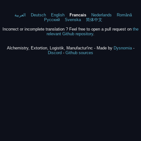
العربية
Deutsch
English
Francais
Nederlands
Română
Русский
Svenska
简体中文
Incorrect or incomplete translation ? Feel free to open a pull request on
the
relevant Github repository
.
Alchemistry, Extortion, Logistik, Manufactur'inc - Made by
Dysnomia
-
Discord
-
Github sources