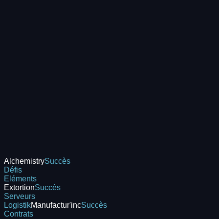
Alchemistry
Succès
Défis
Eléments
Extortion
Succès
Serveurs
Logistik
Manufactur'inc
Succès
Contrats