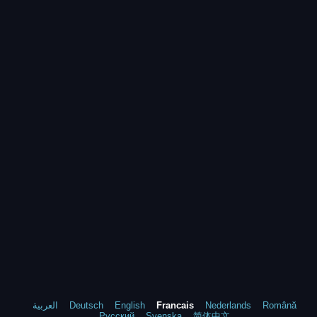
العربية
Deutsch
English
Francais
Nederlands
Română
Русский
Svenska
简体中文