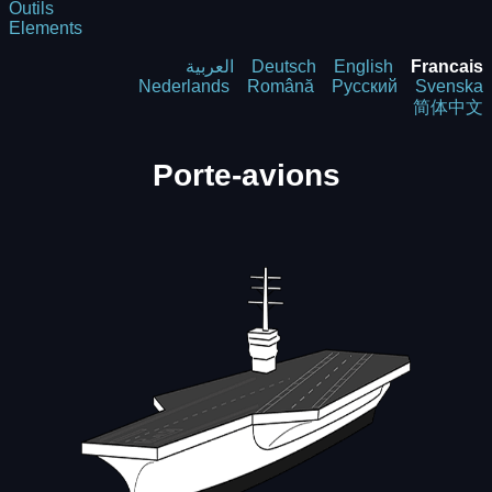
Outils
Elements
العربية
Deutsch
English
Francais
Nederlands
Română
Русский
Svenska
简体中文
Porte-avions