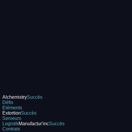
Alchemistry
Succès
Défis
Eléments
Extortion
Succès
Serveurs
Logistik
Manufactur'inc
Succès
Contrats