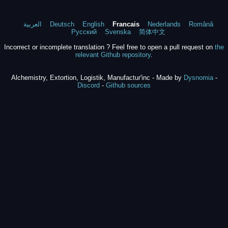
العربية
Deutsch
English
Francais
Nederlands
Română
Русский
Svenska
简体中文
Incorrect or incomplete translation ? Feel free to open a pull request on
the
relevant Github repository
.
Alchemistry, Extortion, Logistik, Manufactur'inc - Made by
Dysnomia
-
Discord
-
Github sources