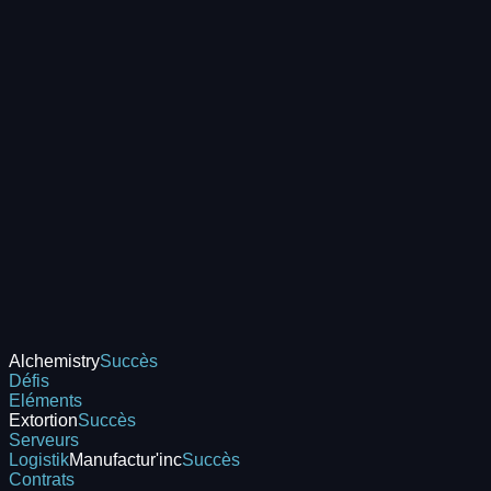
Alchemistry
Succès
Défis
Eléments
Extortion
Succès
Serveurs
Logistik
Manufactur'inc
Succès
Contrats