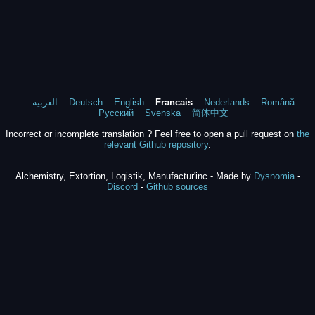
العربية
Deutsch
English
Francais
Nederlands
Română
Русский
Svenska
简体中文
Incorrect or incomplete translation ? Feel free to open a pull request on
the
relevant Github repository
.
Alchemistry, Extortion, Logistik, Manufactur'inc - Made by
Dysnomia
-
Discord
-
Github sources