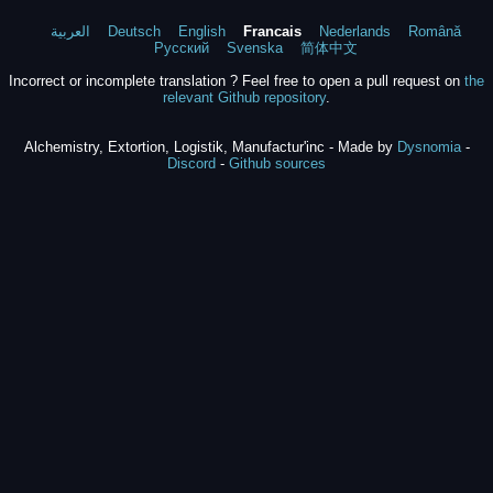
العربية
Deutsch
English
Francais
Nederlands
Română
Русский
Svenska
简体中文
Incorrect or incomplete translation ? Feel free to open a pull request on
the
relevant Github repository
.
Alchemistry, Extortion, Logistik, Manufactur'inc - Made by
Dysnomia
-
Discord
-
Github sources