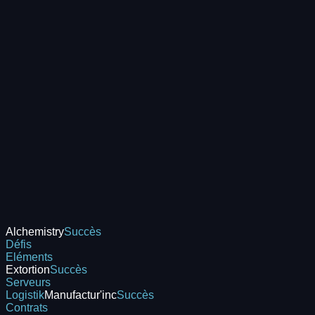
Alchemistry
Succès
Défis
Eléments
Extortion
Succès
Serveurs
Logistik
Manufactur'inc
Succès
Contrats