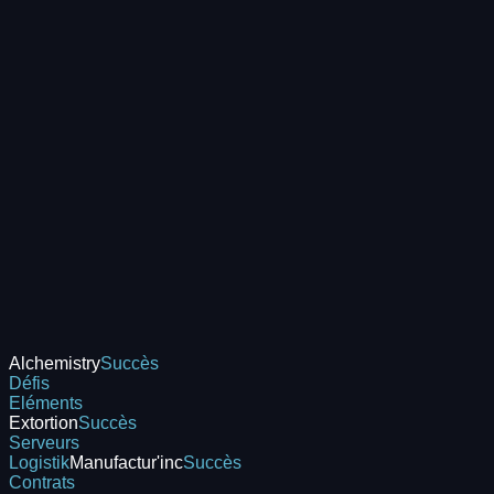
Alchemistry
Succès
Défis
Eléments
Extortion
Succès
Serveurs
Logistik
Manufactur'inc
Succès
Contrats