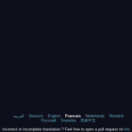
العربية
Deutsch
English
Francais
Nederlands
Română
Русский
Svenska
简体中文
Incorrect or incomplete translation ? Feel free to open a pull request on
the