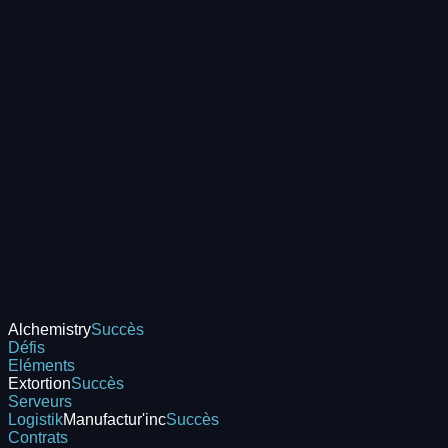
Alchemistry
Succès
Défis
Eléments
Extortion
Succès
Serveurs
Logistik
Manufactur'inc
Succès
Contrats