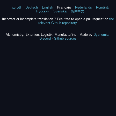
العربية
Deutsch
English
Francais
Nederlands
Română
Русский
Svenska
简体中文
Incorrect or incomplete translation ? Feel free to open a pull request on
the
relevant Github repository
.
Alchemistry, Extortion, Logistik, Manufactur'inc - Made by
Dysnomia
-
Discord
-
Github sources