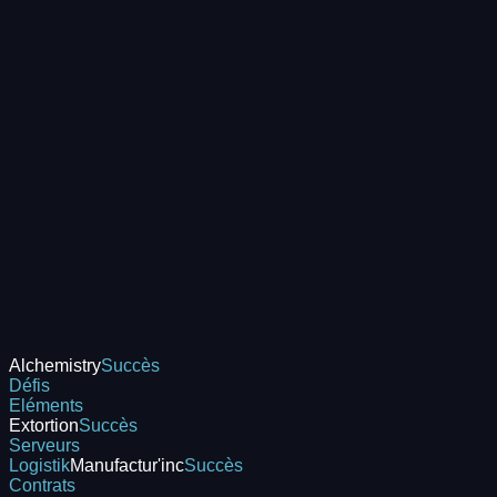
Alchemistry
Succès
Défis
Eléments
Extortion
Succès
Serveurs
Logistik
Manufactur'inc
Succès
Contrats