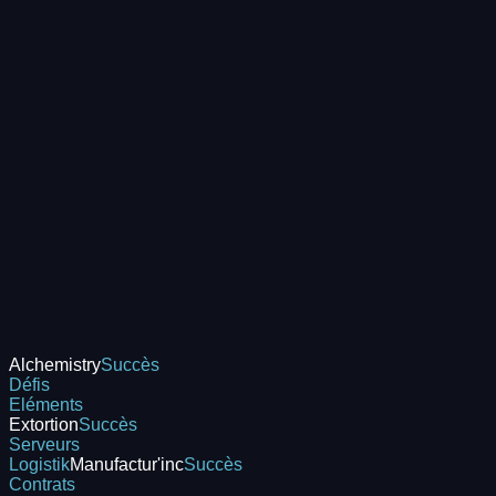
Alchemistry
Succès
Défis
Eléments
Extortion
Succès
Serveurs
Logistik
Manufactur'inc
Succès
Contrats