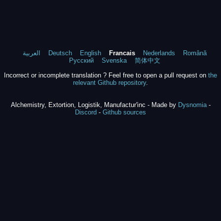
العربية
Deutsch
English
Francais
Nederlands
Română
Русский
Svenska
简体中文
Incorrect or incomplete translation ? Feel free to open a pull request on
the
relevant Github repository
.
Alchemistry, Extortion, Logistik, Manufactur'inc - Made by
Dysnomia
-
Discord
-
Github sources