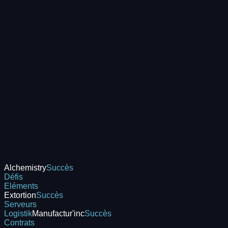
Alchemistry
Succès
Défis
Eléments
Extortion
Succès
Serveurs
Logistik
Manufactur'inc
Succès
Contrats