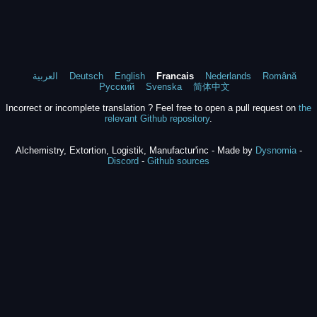
العربية
Deutsch
English
Francais
Nederlands
Română
Русский
Svenska
简体中文
Incorrect or incomplete translation ? Feel free to open a pull request on
the
relevant Github repository
.
Alchemistry, Extortion, Logistik, Manufactur'inc - Made by
Dysnomia
-
Discord
-
Github sources