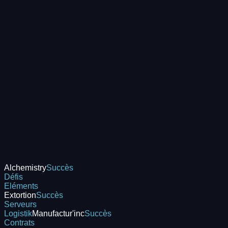
Alchemistry
Succès
Défis
Eléments
Extortion
Succès
Serveurs
Logistik
Manufactur'inc
Succès
Contrats