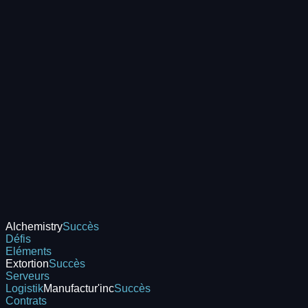
Alchemistry
Succès
Défis
Eléments
Extortion
Succès
Serveurs
Logistik
Manufactur'inc
Succès
Contrats