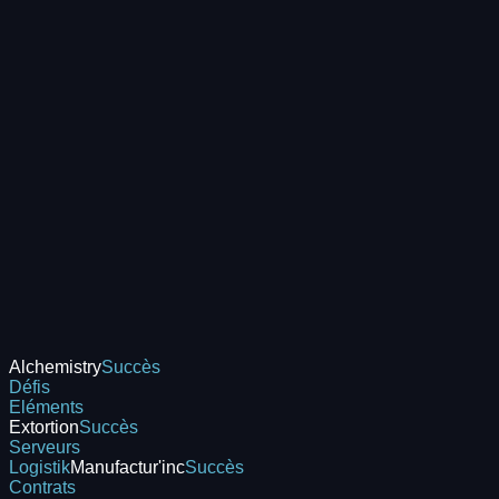
Alchemistry
Succès
Défis
Eléments
Extortion
Succès
Serveurs
Logistik
Manufactur'inc
Succès
Contrats