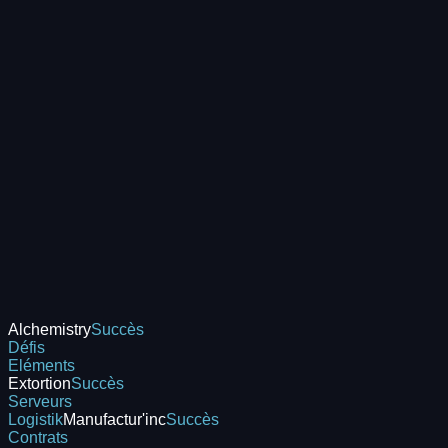
Alchemistry
Succès
Défis
Eléments
Extortion
Succès
Serveurs
Logistik
Manufactur'inc
Succès
Contrats