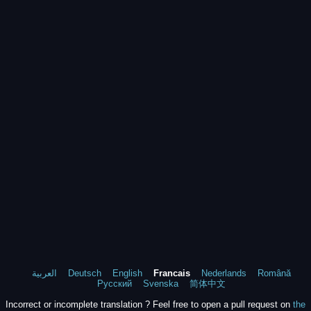
العربية
Deutsch
English
Francais
Nederlands
Română
Русский
Svenska
简体中文
Incorrect or incomplete translation ? Feel free to open a pull request on
the