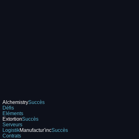
Alchemistry
Succès
Défis
Eléments
Extortion
Succès
Serveurs
Logistik
Manufactur'inc
Succès
Contrats