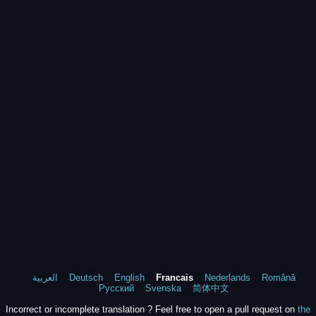
العربية
Deutsch
English
Francais
Nederlands
Română
Русский
Svenska
简体中文
Incorrect or incomplete translation ? Feel free to open a pull request on
the