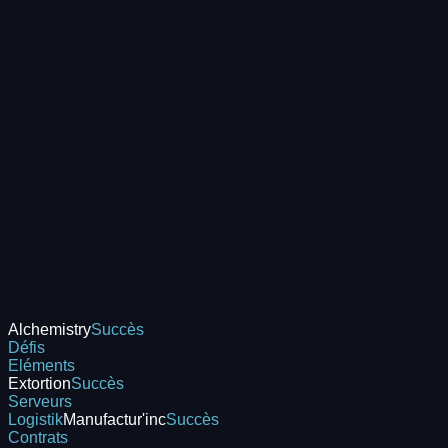
Alchemistry
Succès
Défis
Eléments
Extortion
Succès
Serveurs
Logistik
Manufactur'inc
Succès
Contrats