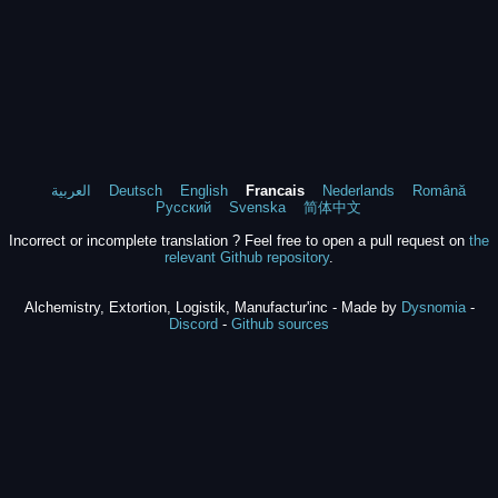
العربية
Deutsch
English
Francais
Nederlands
Română
Русский
Svenska
简体中文
Incorrect or incomplete translation ? Feel free to open a pull request on
the
relevant Github repository
.
Alchemistry, Extortion, Logistik, Manufactur'inc - Made by
Dysnomia
-
Discord
-
Github sources