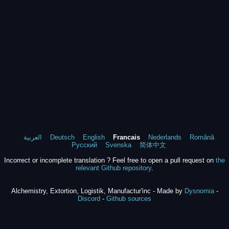
العربية
Deutsch
English
Francais
Nederlands
Română
Русский
Svenska
简体中文
Incorrect or incomplete translation ? Feel free to open a pull request on
the
relevant Github repository
.
Alchemistry, Extortion, Logistik, Manufactur'inc - Made by
Dysnomia
-
Discord
-
Github sources