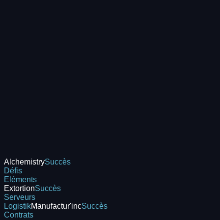
Alchemistry
Succès
Défis
Eléments
Extortion
Succès
Serveurs
Logistik
Manufactur'inc
Succès
Contrats