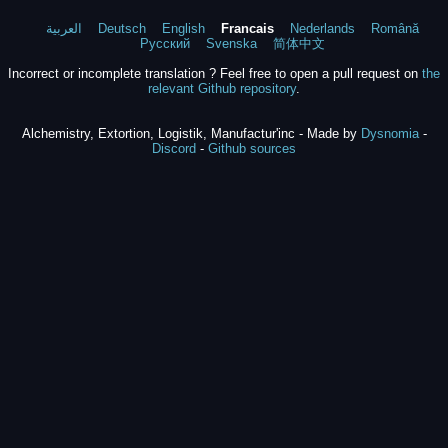
العربية
Deutsch
English
Francais
Nederlands
Română
Русский
Svenska
简体中文
Incorrect or incomplete translation ? Feel free to open a pull request on
the
relevant Github repository
.
Alchemistry, Extortion, Logistik, Manufactur'inc - Made by
Dysnomia
-
Discord
-
Github sources