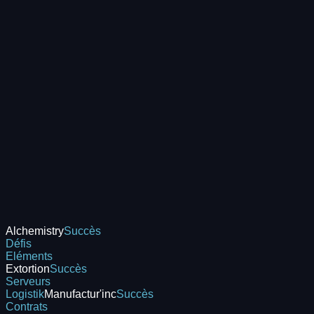
Alchemistry
Succès
Défis
Eléments
Extortion
Succès
Serveurs
Logistik
Manufactur'inc
Succès
Contrats