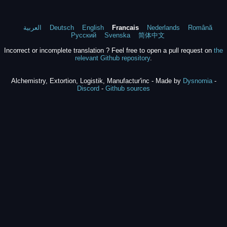
العربية
Deutsch
English
Francais
Nederlands
Română
Русский
Svenska
简体中文
Incorrect or incomplete translation ? Feel free to open a pull request on
the
relevant Github repository
.
Alchemistry, Extortion, Logistik, Manufactur'inc - Made by
Dysnomia
-
Discord
-
Github sources