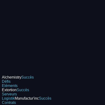
Alchemistry
Succès
Défis
Eléments
Extortion
Succès
Serveurs
Logistik
Manufactur'inc
Succès
Contrats