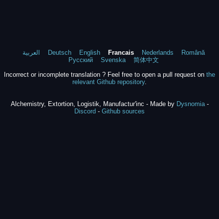
العربية
Deutsch
English
Francais
Nederlands
Română
Русский
Svenska
简体中文
Incorrect or incomplete translation ? Feel free to open a pull request on
the
relevant Github repository
.
Alchemistry, Extortion, Logistik, Manufactur'inc - Made by
Dysnomia
-
Discord
-
Github sources