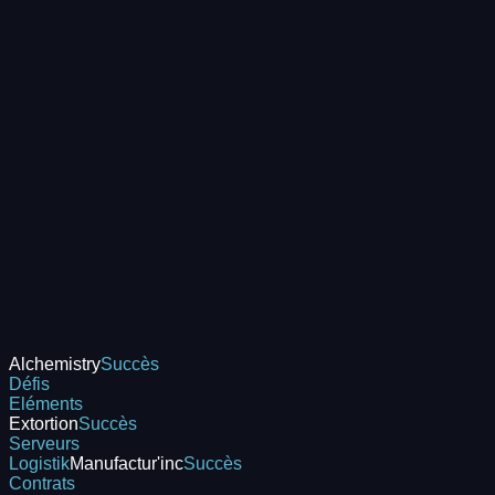
Alchemistry
Succès
Défis
Eléments
Extortion
Succès
Serveurs
Logistik
Manufactur'inc
Succès
Contrats