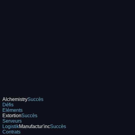
Alchemistry
Succès
Défis
Eléments
Extortion
Succès
Serveurs
Logistik
Manufactur'inc
Succès
Contrats