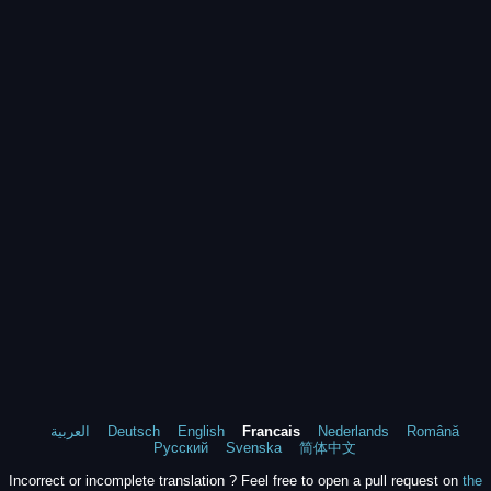
العربية
Deutsch
English
Francais
Nederlands
Română
Русский
Svenska
简体中文
Incorrect or incomplete translation ? Feel free to open a pull request on
the