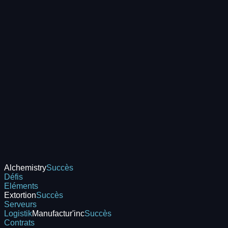
Alchemistry
Succès
Défis
Eléments
Extortion
Succès
Serveurs
Logistik
Manufactur'inc
Succès
Contrats