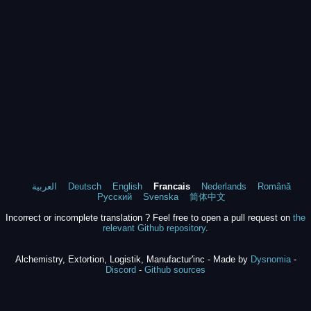
العربية
Deutsch
English
Francais
Nederlands
Română
Русский
Svenska
简体中文
Incorrect or incomplete translation ? Feel free to open a pull request on
the
relevant Github repository
.
Alchemistry, Extortion, Logistik, Manufactur'inc - Made by
Dysnomia
-
Discord
-
Github sources