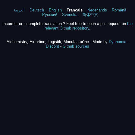
العربية
Deutsch
English
Francais
Nederlands
Română
Русский
Svenska
简体中文
Incorrect or incomplete translation ? Feel free to open a pull request on
the
relevant Github repository
.
Alchemistry, Extortion, Logistik, Manufactur'inc - Made by
Dysnomia
-
Discord
-
Github sources