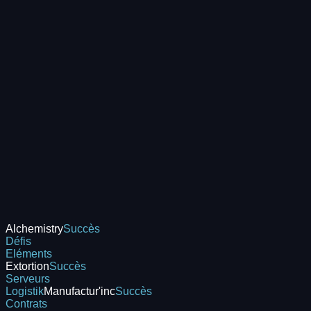
Alchemistry
Succès
Défis
Eléments
Extortion
Succès
Serveurs
Logistik
Manufactur'inc
Succès
Contrats