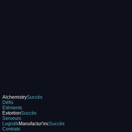
Alchemistry
Succès
Défis
Eléments
Extortion
Succès
Serveurs
Logistik
Manufactur'inc
Succès
Contrats