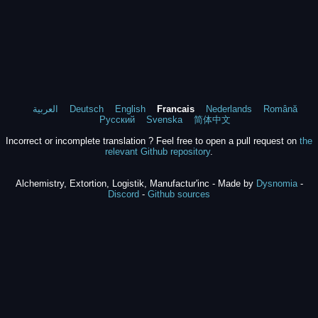
العربية
Deutsch
English
Francais
Nederlands
Română
Русский
Svenska
简体中文
Incorrect or incomplete translation ? Feel free to open a pull request on
the
relevant Github repository
.
Alchemistry, Extortion, Logistik, Manufactur'inc - Made by
Dysnomia
-
Discord
-
Github sources