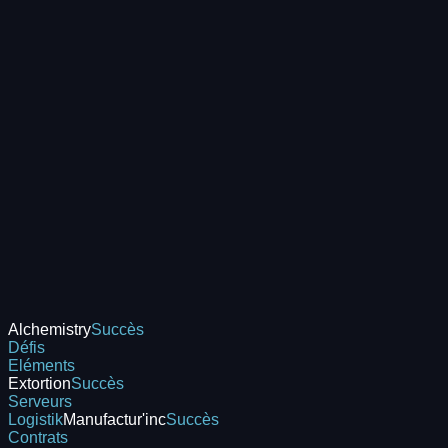
Alchemistry
Succès
Défis
Eléments
Extortion
Succès
Serveurs
Logistik
Manufactur'inc
Succès
Contrats