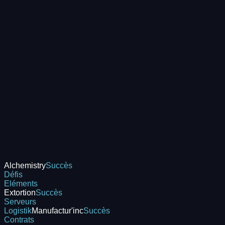
Alchemistry
Succès
Défis
Eléments
Extortion
Succès
Serveurs
Logistik
Manufactur'inc
Succès
Contrats