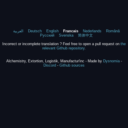
العربية
Deutsch
English
Francais
Nederlands
Română
Русский
Svenska
简体中文
Incorrect or incomplete translation ? Feel free to open a pull request on
the
relevant Github repository
.
Alchemistry, Extortion, Logistik, Manufactur'inc - Made by
Dysnomia
-
Discord
-
Github sources