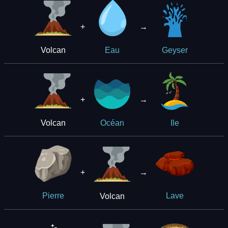
+
→
Volcan
Eau
Geyser
+
→
Volcan
Océan
Ile
+
→
Volcan
Pierre
Lave