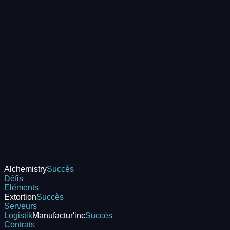
Alchemistry
Succès
Défis
Eléments
Extortion
Succès
Serveurs
Logistik
Manufactur'inc
Succès
Contrats